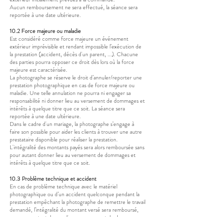
Aucun remboursement ne sera effectué, la séance sera
reportée à une date ultérieure.
10.2 Force majeure ou maladie
Est considéré comme force majeure un événement
extérieur imprévisible et rendant impossible l’exécution de
la prestation (accident, décès d'un parent, ...). Chacune
des parties pourra opposer ce droit dès lors où la force
majeure est caractérisée.
La photographe se réserve le droit d’annuler/reporter une
prestation photographique en cas de force majeure ou
maladie. Une telle annulation ne pourra ni engager sa
responsabilité ni donner lieu au versement de dommages et
intérêts à quelque titre que ce soit. La séance sera
reportée à une date ultérieure.
Dans le cadre d'un mariage, la photographe s’engage à
faire son possible pour aider les clients à trouver une autre
prestataire disponible pour réaliser la prestation.
L'intégralité des montants payés sera alors remboursée sans
pour autant donner lieu au versement de dommages et
intérêts à quelque titre que ce soit.
10.3 Problème technique et accident
En cas de problème technique avec le matériel
photographique ou d’un accident quelconque pendant la
prestation empêchant la photographe de remettre le travail
demandé, l’intégralité du montant versé sera remboursé,