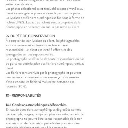
autre revendication.
Les photos sélectionnées et retouchées sont envoyées au
client via une galerie privée accessible par mot de passe.
La livraison des fichiers numériques se fait sous la forme de
fichiers JPEG. Les autres fichiers sont la propriété de la
photographe et ne seront en aucun cas remis au client.
9- DURÉE DE CONSERVATION
À compter de leur livraison au client, les photographies
sont conservées et archivées sous leur entière
responsabilité. Le client est invité à effectuer des
sauvegardes sur des supports variés.
Le photographe se détache de toute responsabilité en cas
de perte ou détérioration des fichiers numériques remis au
client.
Les fichiers sont archivés par la photographe et peuvent
néanmoins être renvoyés si nécessaire (et sous réserve
d'avoir encore les fichiers) mais cette demande est
facturée 30 €.
10- RESPONSABILITÉS
10.1 Conditions atmosphériques défavorables
En cas de conditions atmosphériques dégradées comme
par exemple, orages, tempêtes, pluies importantes, etc, la
photographe ne pourra être tenue responsable de la non
exécution ou de l’exécution partielle des prestations en
extérieur initialement prévues à la commande.