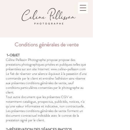
Conditions générales de vente
1-OBJE
T
Céline Pellisson Photographe propose
propose des
prestations photographiques privées
et publiques telles que
présentées sur son site Internet:
www.celine-pellisson.com
Le fait de réserver une séance équivaut à la passation d’une
commande par le client et entraîne l’adhésion sans réserve
aux présentes conditions générales de vente, sauf
conditions particulières consenties par le photographe au
client.
Tout autre document que les présentes CGV et
notamment catalogue, prospectus, publicités, notices, n’a
qu’une valeur informative et indicative, non contractuelle.
Les présentes conditions générales de vente forment un
document contractuel indivisible avec le contrat de la
prestation signé par le client.
2-RÉSERVATION DES SÉANCES PHOTOS