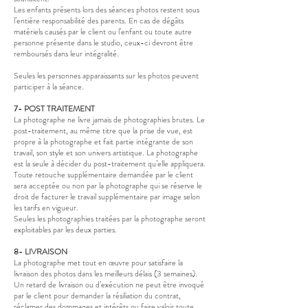
Les enfants présents lors des séances photos restent sous
l’entière responsabilité des parents. En cas de dégâts
matériels causés par le client ou l’enfant ou toute autre
personne présente dans le studio, ceux-ci devront être
remboursés dans leur intégralité.
Seules les personnes apparaissants sur les photos peuvent
participer à la séance.
7- POST TRAITEMENT
La photographe ne livre jamais de photographies brutes. Le
post-traitement, au même titre que la prise de vue, est
propre à la photographe et fait partie intégrante de son
travail, son style et son univers artistique. La photographe
est la seule à décider du post-traitement qu’elle appliquera.
Toute retouche supplémentaire demandée par le client
sera acceptée ou non par la photographe qui se réserve le
droit de facturer le travail supplémentaire par image selon
les tarifs en vigueur.
Seules les photographies traitées par la photographe seront
exploitables par les deux parties.
8- LIVRAISON
La photographe met tout en œuvre pour satisfaire la
livraison des photos dans les meilleurs délais (3 semaines).
Un retard de livraison ou d’exécution ne peut être invoqué
par le client pour demander la résiliation du contrat,
réclamer des dommages et intérêts ou faire valoir toute