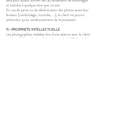
sans pour autant donner lieu au versement de dommages
et intérêts à quelque titre que ce soit.
En cas de perte ou de détérioration des photos avant leur
livraison (cambriolage, incendie, ...), le client ne pourra
prétendre qu’au remboursement de la prestation.
11- PROPRIETE
INTELLECTUELLE
Les photographies réalisées lors d’une séance avec le client
sont protégées selon les règles des articles L 121-1 et la loi
du 11 mars 1957 (Code de la Propriété Intellectuelle et
Droits d’Auteur).
Même après cession des fichiers numériques, les
photographies restent la propriété intellectuelle de la
photographe et ne sont en conséquence pas libres de
droit. L’usage commercial par le Client des images de sa
séance n’est pas autorisé, et doit faire l’objet d’un nouvel
accord écrit avec la photographe.
Toute utilisation personnelle d’une photographie, quelle
qu’elle soit et quels qu’en soient les usages (publication sur
internet, exposition, ...) doit mentionner le nom de Céline
Pellisson Photographe.
Le client détient les droits d’impression et de reproduction
des photos à des fins privées uniquement sauf accord
préalable.
12- DROIT A L'IMAGE
La photographe se réserve le droit d’utiliser, les
photographies qu’il a réalisées à des fins de promotion de