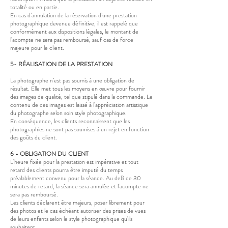
totalité ou en partie.
En cas d’annulation de la réservation d’une prestation
photographique devenue définitive, il est rappelé que
conformément aux dispositions légales, le montant de
l’acompte ne sera pas remboursé, sauf cas de force
majeure pour le client.
5- RÉALISATION DE LA PRESTATION
La photographe n’est pas soumis à une obligation de
résultat. Elle met tous les moyens en œuvre pour fournir
des images de qualité, tel que stipulé dans la commande. Le
contenu de ces images est laissé à l’appréciation artistique
du photographe selon soin style photographique.
En conséquence, les clients reconnaissent que les
photographies ne sont pas soumises à un rejet en fonction
des goûts du client.
6 - OBLIGATION DU CLIENT
L'heure fixée pour la prestation est impérative et tout
retard des clients pourra être imputé du temps
préalablement convenu pour la séance. Au delà de 30
minutes de retard, la séance sera annulée et l'acompte ne
sera pas remboursé.
Les clients déclarent être majeurs, poser librement pour
des photos et le cas échéant autoriser des prises de vues
de leurs enfants selon le style photographique qu’ils
souhaitent
.