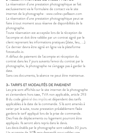
La réservation d’une prestation photographique se fait
exclusivement via le formulaire de contact via le site
internet de la photographe :
www.celine-pellisson.com
La réservation d’une prestation photographique peut se
faire à tout moment sous réserve de disponibilités de la
photographe.
Toute réservation est acceptée lors de la réception de
l’acompte et doit être validée par un contrat signé par le
client reprenant les informations pratiques (date, lieu, ...).
Ce dernier devra être signé en ligne via la plateforme
fotostudio.io.
A défaut de paiement de l'acompte et réception du
contrat dans les 7 jours suivants l’envoi du contrat par la
photographe, la photographe ne s’engage pas à garder la
date.
Sans ces documents, la séance ne peut être maintenue.
3- TARIFS ET MODALITÉS DE PAIEMENT
Les prix sont affichés
sur le site internet de la photographe
et s’entendent hors taxe, TVA non applicable, article 293
B du code gén
éral des impôts
et dépendent des tarifs
applicables à la date de la commande. S'ils sont amenés à
varier par la suite, toute prestation préalablement fixée
gardera le tarif appliqué lors de la prise de commande.
Des frais de déplacements ou logement pourront être
appliqués. Ils seront alors repris dans le devis.
Les devis établis par le photographe sont valables 30 jours.
Un acompte de 30% sera demandé pour valider une