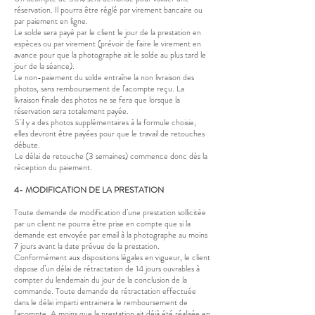
réservation. Il pourra être réglé par virement bancaire ou
par paiement en ligne.
Le solde sera payé par le client le jour de la prestation en
espèces ou par virement (prévoir de faire le virement en
avance pour que la photographe ait le solde au plus tard le
jour de la séance).
Le non-paiement du solde entraîne la non livraison des
photos, sans remboursement de l’acompte reçu. La
livraison finale des photos ne se fera que lorsque la
réservation sera totalement payée.
S'il y a des photos supplémentaires à la formule ch
oisie,
elles devront être payées pour que le travail de retouches
débute.
Le délai de retouche (3 semaines) commence donc dès la
réception du paiement.
4- MODIFICATION DE LA PRESTATION
Toute demande de modification d’une prestation sollicitée
par un client ne pourra être prise en compte que si la
demande est envoyée par email à la photographe au moins
7 jours avant la date prévue de la prestation.
Conformément aux dispositions légales en vigueur, le client
dispose d’un délai de rétractation de 14 jours ouvrables à
compter du lendemain du jour de la conclusion de la
commande. Toute demande de rétractation effectuée
dans le délai imparti entrainera le remboursement de
l'acompte. A moins que la prestation ait déjà été réalisée en